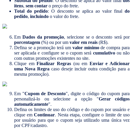
Subtotal do pedido
: O desconto se aplica ao valor final
dos
itens
,
sem contar
o preço do frete.
Total do pedido
: O desconto se aplica ao valor final
do
pedido
,
incluindo
o valor do frete.
Em
Dados da promoção
, selecione se o desconto será por
porcentagem
(%) ou por um
valor em reais
(R$).
Defina se a promoção terá um
valor mínimo
de compra para
ser aplicada e configure se o cupom será
cumulativo
ou não
com outras promoções existentes no site.
Clique em
Finalizar Regras
(ou em
Enviar e Adicionar
uma Nova Regra
caso deseje incluir outra condição para a
mesma promoção).
Em "
Cupom de Desconto
", digite o código do cupom para
personalizá-lo ou selecione a opção "
Gerar códigos
automaticamente
".
Defina os limites de uso do código e do cupom por usuário e
clique em
Continuar
. Nesta etapa, configure o limite de uso
por usuário para que o cupom seja utilizado uma única vez
por CPF/cadastro.